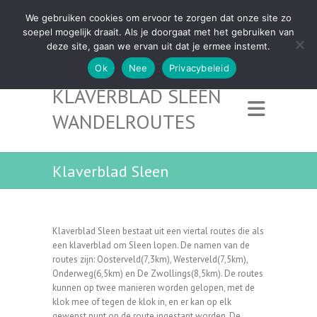
We gebruiken cookies om ervoor te zorgen dat onze site zo
soepel mogelijk draait. Als je doorgaat met het gebruiken van
deze site, gaan we ervan uit dat je ermee instemt.
Ok
Nee
Privacybeleid
KLAVERBLAD SLEEN
WANDELROUTES
Klaverblad Sleen
Klaverblad Sleen bestaat uit een viertal routes die als
een klaverblad om Sleen lopen. De namen van de
routes zijn: Oosterveld(7,3km), Westerveld(7,5km),
Onderweg(6,5km) en De Zwollings(8,5km). De routes
kunnen op twee manieren worden gelopen, met de
klok mee of tegen de klok in, en er kan op elk
gewenst punt op de route ingestapt worden. De