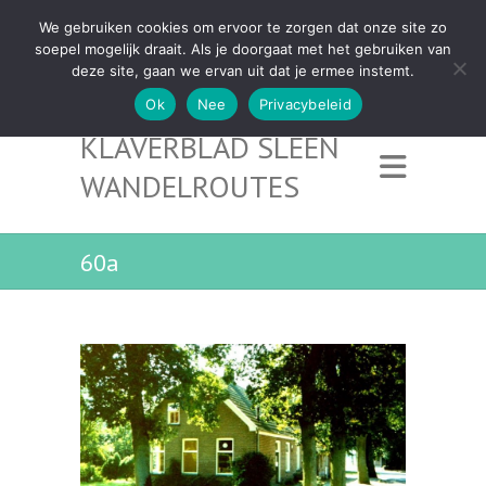
We gebruiken cookies om ervoor te zorgen dat onze site zo
soepel mogelijk draait. Als je doorgaat met het gebruiken van
deze site, gaan we ervan uit dat je ermee instemt.
Ok
Nee
Privacybeleid
KLAVERBLAD SLEEN
WANDELROUTES
60a