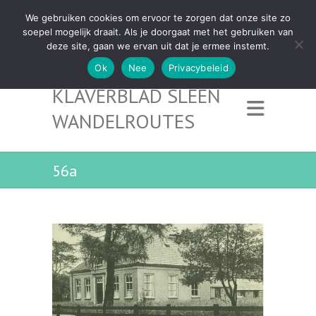
We gebruiken cookies om ervoor te zorgen dat onze site zo
soepel mogelijk draait. Als je doorgaat met het gebruiken van
deze site, gaan we ervan uit dat je ermee instemt.
Ok
Nee
Privacybeleid
KLAVERBLAD SLEEN
WANDELROUTES
56a