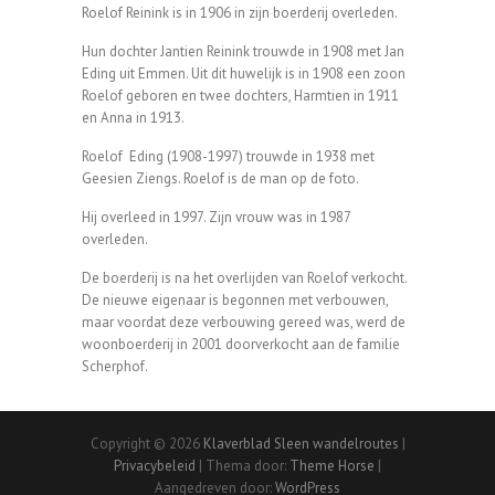
Roelof Reinink is in 1906 in zijn boerderij overleden.
Hun dochter Jantien Reinink trouwde in 1908 met Jan
Eding uit Emmen. Uit dit huwelijk is in 1908 een zoon
Roelof geboren en twee dochters, Harmtien in 1911
en Anna in 1913.
Roelof Eding (1908-1997) trouwde in 1938 met
Geesien Ziengs. Roelof is de man op de foto.
Hij overleed in 1997. Zijn vrouw was in 1987
overleden.
De boerderij is na het overlijden van Roelof verkocht.
De nieuwe eigenaar is begonnen met verbouwen,
maar voordat deze verbouwing gereed was, werd de
woonboerderij in 2001 doorverkocht aan de familie
Scherphof.
Copyright © 2026
Klaverblad Sleen wandelroutes
|
Privacybeleid
| Thema door:
Theme Horse
|
Aangedreven door:
WordPress