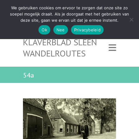
We gebruiken cookies om ervoor te zorgen dat onze site zo
soepel mogelijk draait. Als je doorgaat met het gebruiken van
deze site, gaan we ervan uit dat je ermee instemt.
Ok
Nee
Privacybeleid
KLAVERBLAD SLEEN
WANDELROUTES
54a