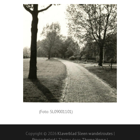
(Foto: SL09001101)
Copyright © 2026
Klaverblad Sleen wandelroutes
|
Privacybeleid
| Thema door:
Theme Horse
|