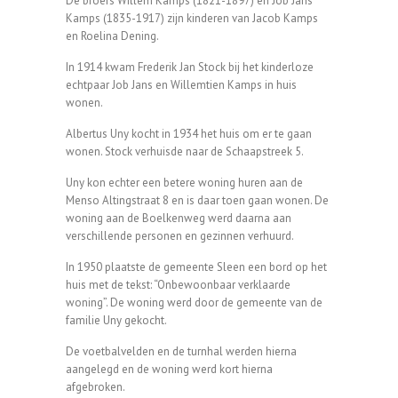
De broers Willem Kamps (1821-1897) en Job Jans
Kamps (1835-1917) zijn kinderen van Jacob Kamps
en Roelina Dening.
In 1914 kwam Frederik Jan Stock bij het kinderloze
echtpaar Job Jans en Willemtien Kamps in huis
wonen.
Albertus Uny kocht in 1934 het huis om er te gaan
wonen. Stock verhuisde naar de Schaapstreek 5.
Uny kon echter een betere woning huren aan de
Menso Altingstraat 8 en is daar toen gaan wonen. De
woning aan de Boelkenweg werd daarna aan
verschillende personen en gezinnen verhuurd.
In 1950 plaatste de gemeente Sleen een bord op het
huis met de tekst: “Onbewoonbaar verklaarde
woning”. De woning werd door de gemeente van de
familie Uny gekocht.
De voetbalvelden en de turnhal werden hierna
aangelegd en de woning werd kort hierna
afgebroken.