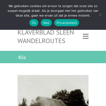
We gebruiken cookies om ervoor te zorgen dat onze site zo
soepel mogelijk draait. Als je doorgaat met het gebruiken van
deze site, gaan we ervan uit dat je ermee instemt.
Ok
Nee
Privacybeleid
KLAVERBLAD SLEEN
WANDELROUTES
40a