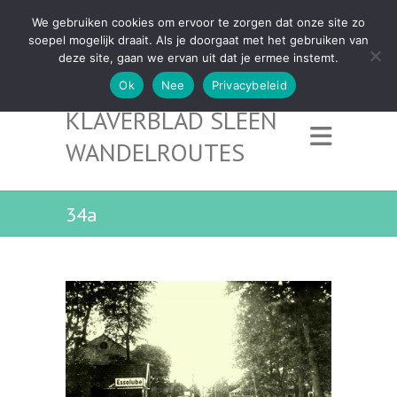
We gebruiken cookies om ervoor te zorgen dat onze site zo
soepel mogelijk draait. Als je doorgaat met het gebruiken van
deze site, gaan we ervan uit dat je ermee instemt.
Ok
Nee
Privacybeleid
KLAVERBLAD SLEEN
WANDELROUTES
34a