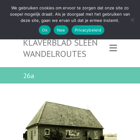
We gebruiken cookies om ervoor te zorgen dat onze site zo
soepel mogelijk draait. Als je doorgaat met het gebruiken van
deze site, gaan we ervan uit dat je ermee instemt.
Ok
Nee
Privacybeleid
KLAVERBLAD SLEEN
WANDELROUTES
26a