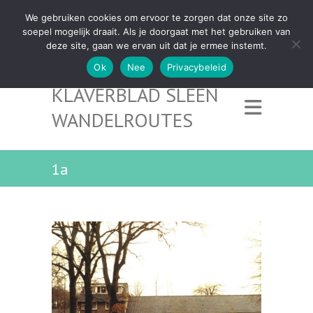
We gebruiken cookies om ervoor te zorgen dat onze site zo
soepel mogelijk draait. Als je doorgaat met het gebruiken van
deze site, gaan we ervan uit dat je ermee instemt.
Ok
Nee
Privacybeleid
KLAVERBLAD SLEEN
WANDELROUTES
1a