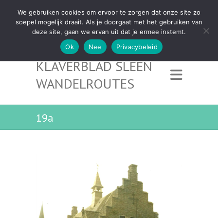
We gebruiken cookies om ervoor te zorgen dat onze site zo
soepel mogelijk draait. Als je doorgaat met het gebruiken van
deze site, gaan we ervan uit dat je ermee instemt.
Ok
Nee
Privacybeleid
KLAVERBLAD SLEEN
WANDELROUTES
19a