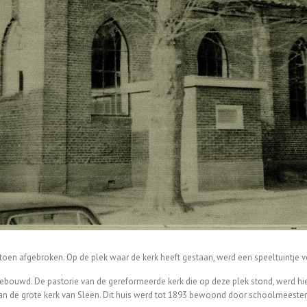
toen afgebroken. Op de plek waar de kerk heeft gestaan, werd een speeltuintje v
ebouwd. De pastorie van de gereformeerde kerk die op deze plek stond, werd hi
 van de grote kerk van Sleen. Dit huis werd tot 1893 bewoond door schoolmeest