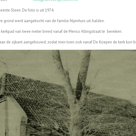
ente Sleen. De foto is uit 1974.
e grond werd aangekocht van de familie Nijenhuis uit Aalden.
g kerkpad van twee meter breed vanaf de Menso Altingstraat te bereiken.
 aan de zijkant aangebouwd, zodat men toen ook vanaf De Koepen de kerk kon 