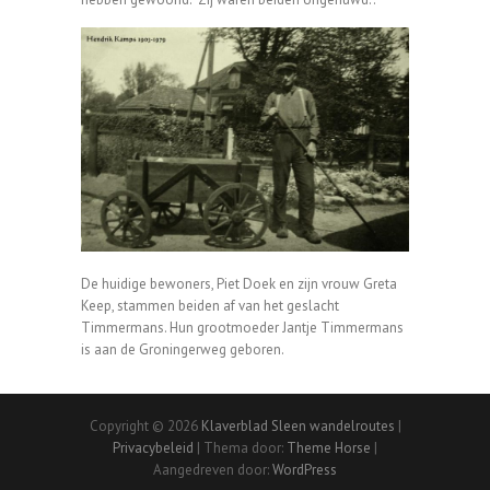
De huidige bewoners, Piet Doek en zijn vrouw Greta
Keep, stammen beiden af van het geslacht
Timmermans. Hun grootmoeder Jantje Timmermans
is aan de Groningerweg geboren.
Copyright © 2026
Klaverblad Sleen wandelroutes
|
Privacybeleid
| Thema door:
Theme Horse
|
Aangedreven door:
WordPress