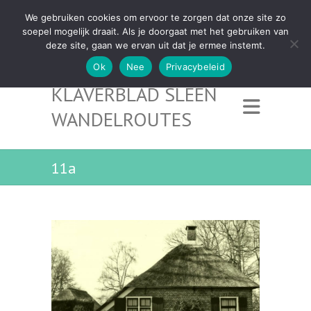
We gebruiken cookies om ervoor te zorgen dat onze site zo
soepel mogelijk draait. Als je doorgaat met het gebruiken van
deze site, gaan we ervan uit dat je ermee instemt.
Ok
Nee
Privacybeleid
KLAVERBLAD SLEEN
WANDELROUTES
11a